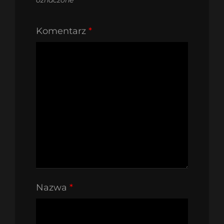
Komentarz
*
Nazwa
*