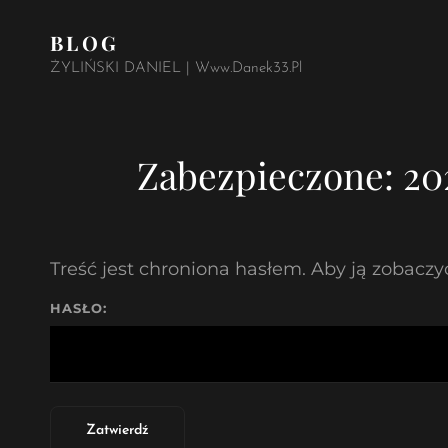
BLOG
ŻYLIŃSKI DANIEL | Www.danek33.pl
Zabezpieczone: 20
Treść jest chroniona hasłem. Aby ją zobaczyć
HASŁO: