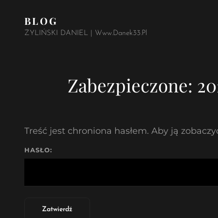
BLOG
ŻYLIŃSKI DANIEL | Www.danek33.pl
Zabezpieczone: 202
Treść jest chroniona hasłem. Aby ją zobaczyć
HASŁO: